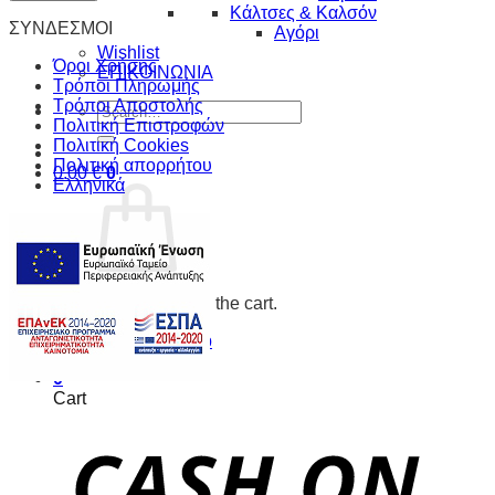
Κάλτσες & Καλσόν
ΣΥΝΔΕΣΜΟΙ
Αγόρι
Wishlist
Όροι Χρήσης
ΕΠΙΚΟΙΝΩΝΙΑ
Τρόποι Πληρωμής
Τρόποι Αποστολής
Search
Πολιτική Επιστροφών
for:
Πολιτική Cookies
Πολιτική απορρήτου
0.00
€
0
Ελληνικά
No products in the cart.
Return to shop
0
Cart