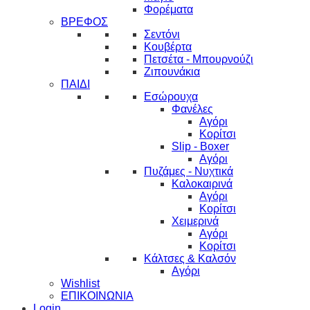
Φορέματα
ΒΡΕΦΟΣ
Σεντόνι
Κουβέρτα
Πετσέτα - Μπουρνούζι
Ζιπουνάκια
ΠΑΙΔΙ
Εσώρουχα
Φανέλες
Αγόρι
Κορίτσι
Slip - Boxer
Αγόρι
Πυζάμες - Νυχτικά
Καλοκαιρινά
Αγόρι
Κορίτσι
Χειμερινά
Αγόρι
Κορίτσι
Κάλτσες & Καλσόν
Αγόρι
Wishlist
ΕΠΙΚΟΙΝΩΝΙΑ
Login