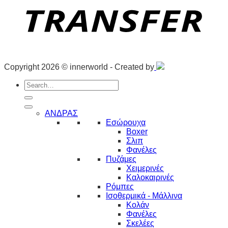
Copyright 2026 © innerworld - Created by
Search
for:
ΑΝΔΡΑΣ
Εσώρουχα
Boxer
Σλιπ
Φανέλες
Πυζάμες
Χειμερινές
Καλοκαιρινές
Ρόμπες
Ισοθερμικά - Μάλλινα
Κολάν
Φανέλες
Σκελέες