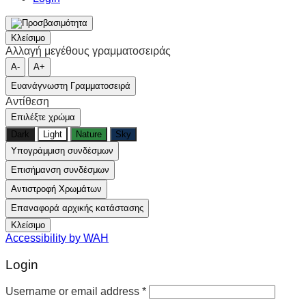
Κλείσιμο
Αλλαγή μεγέθους γραμματοσειράς
A-
A+
Ευανάγνωστη Γραμματοσειρά
Αντίθεση
Επιλέξτε χρώμα
Dark
Light
Nature
Sky
Υπογράμμιση συνδέσμων
Επισήμανση συνδέσμων
Αντιστροφή Χρωμάτων
Επαναφορά αρχικής κατάστασης
Κλείσιμο
Accessibility by WAH
Login
Username or email address
*