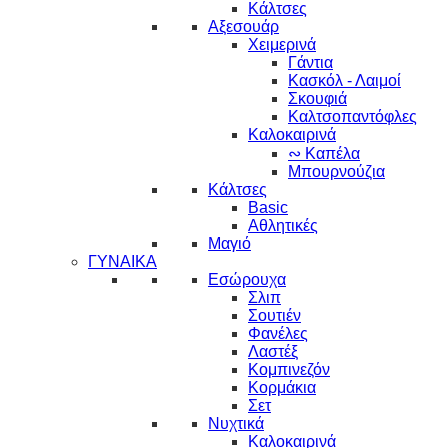
Κάλτσες
Αξεσουάρ
Χειμερινά
Γάντια
Κασκόλ - Λαιμοί
Σκουφιά
Καλτσοπαντόφλες
Καλοκαιρινά
∾ Καπέλα
Μπουρνούζια
Κάλτσες
Basic
Αθλητικές
Μαγιό
ΓΥΝΑΙΚΑ
Εσώρουχα
Σλιπ
Σουτιέν
Φανέλες
Λαστέξ
Κομπινεζόν
Κορμάκια
Σετ
Νυχτικά
Καλοκαιρινά