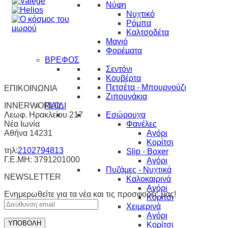
Νύφη
Νυχτικό
Ρόμπα
Καλτσοδέτα
Μαγιό
Φορέματα
ΒΡΕΦΟΣ
Σεντόνι
Κουβέρτα
Πετσέτα - Μπουρνούζι
ΕΠΙΚΟΙΝΩΝΙΑ
Ζιπουνάκια
INNERWORLD
ΠΑΙΔΙ
Λεωφ. Ηρακλείου 217
Εσώρουχα
Νέα Ιωνία
Φανέλες
Αθήνα 14231
Αγόρι
Κορίτσι
τηλ:
2102794813
Slip - Boxer
Γ.Ε.ΜΗ: 3791201000
Αγόρι
Πυζάμες - Νυχτικά
NEWSLETTER
Καλοκαιρινά
Αγόρι
Ενημερωθείτε για τα νέα και τις προσφορές μας!
Κορίτσι
Χειμερινά
Αγόρι
Κορίτσι