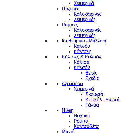
Χειμερινά
Πυζάμες
Καλοκαιρινές
Χειμερινές
Ρόμπες
Καλοκαιρινές
Χειμερινές
Ισοθερμικά - Μάλλινα
Καλσόν
Κάλτσες
Κάλτσες & Καλσόν
Κάλτσα
Καλσόν
Basic
Σχέδιο
Αξεσουάρ
Χειμερινά
Σκουφιά
Κασκόλ - Λαιμοί
Γάντια
Νύφη
Νυχτικό
Ρόμπα
Καλτσοδέτα
Μαγιό