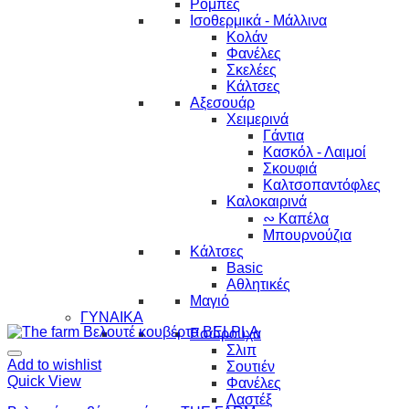
Ρόμπες
Ισοθερμικά - Μάλλινα
Κολάν
Φανέλες
Σκελέες
Κάλτσες
Αξεσουάρ
Χειμερινά
Γάντια
Κασκόλ - Λαιμοί
Σκουφιά
Καλτσοπαντόφλες
Καλοκαιρινά
∾ Καπέλα
Μπουρνούζια
Κάλτσες
Basic
Αθλητικές
Μαγιό
ΓΥΝΑΙΚΑ
Εσώρουχα
Σλιπ
Add to wishlist
Σουτιέν
Quick View
Φανέλες
Λαστέξ