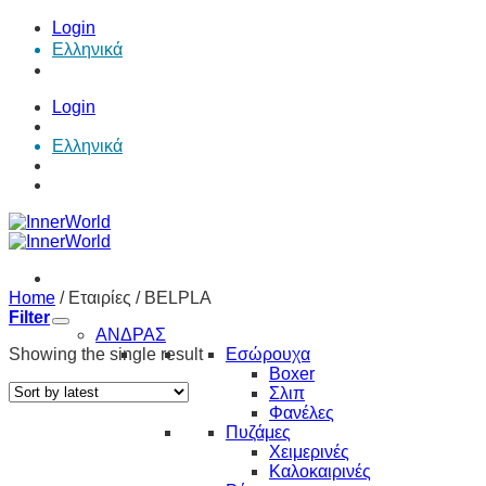
Skip
Login
to
Ελληνικά
content
Login
Ελληνικά
Home
/
Εταιρίες
/
BELPLA
Filter
ΑΝΔΡΑΣ
Showing the single result
Εσώρουχα
Boxer
Σλιπ
Φανέλες
Πυζάμες
Χειμερινές
Καλοκαιρινές