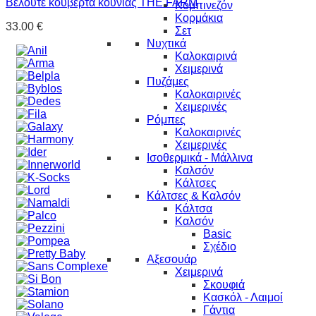
Βελουτέ κουβέρτα κούνιας THE FARM
Κομπινεζόν
Κορμάκια
33.00
€
Σετ
Νυχτικά
Καλοκαιρινά
Χειμερινά
Πυζάμες
Καλοκαιρινές
Χειμερινές
Ρόμπες
Καλοκαιρινές
Χειμερινές
Ισοθερμικά - Μάλλινα
Καλσόν
Κάλτσες
Κάλτσες & Καλσόν
Κάλτσα
Καλσόν
Basic
Σχέδιο
Αξεσουάρ
Χειμερινά
Σκουφιά
Κασκόλ - Λαιμοί
Γάντια