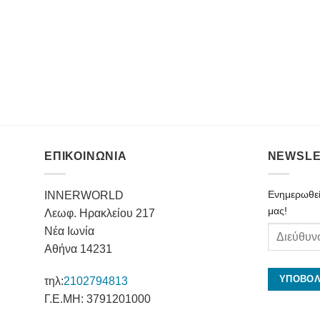
ΕΠΙΚΟΙΝΩΝΙΑ
NEWSLE
Ενημερωθείτ
INNERWORLD
μας!
Λεωφ. Ηρακλείου 217
Νέα Ιωνία
Αθήνα 14231
τηλ:
2102794813
Γ.Ε.ΜΗ: 3791201000